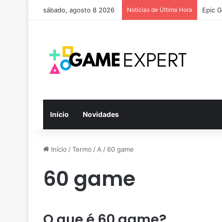
sábado, agosto 8 2026
Notícias de Última Hora
Epic G
Início
Novidades
Início
/
Termo
/
A
/
60 game
60 game
O que é 60 game?