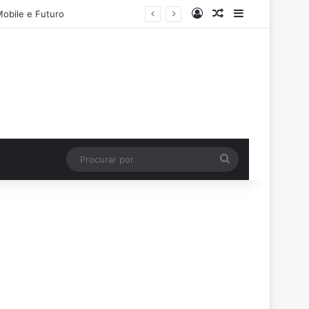
Entrar
Artigo aleatório
Barra Latera
Mobile e Futuro
Procurar
por