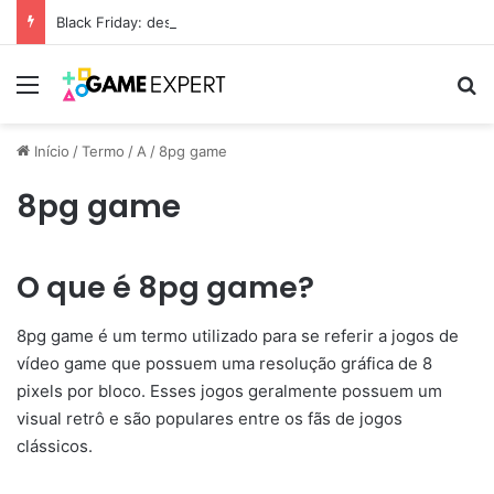
Black Friday: descontos incríveis em eletrônicos
Menu
Pr
Início
/
Termo
/
A
/
8pg game
8pg game
O que é 8pg game?
8pg game é um termo utilizado para se referir a jogos de
vídeo game que possuem uma resolução gráfica de 8
pixels por bloco. Esses jogos geralmente possuem um
visual retrô e são populares entre os fãs de jogos
clássicos.