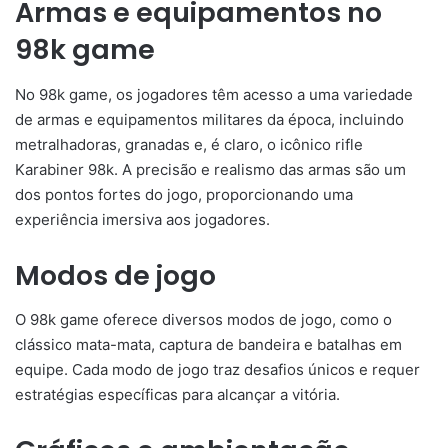
Armas e equipamentos no
98k game
No 98k game, os jogadores têm acesso a uma variedade
de armas e equipamentos militares da época, incluindo
metralhadoras, granadas e, é claro, o icônico rifle
Karabiner 98k. A precisão e realismo das armas são um
dos pontos fortes do jogo, proporcionando uma
experiência imersiva aos jogadores.
Modos de jogo
O 98k game oferece diversos modos de jogo, como o
clássico mata-mata, captura de bandeira e batalhas em
equipe. Cada modo de jogo traz desafios únicos e requer
estratégias específicas para alcançar a vitória.