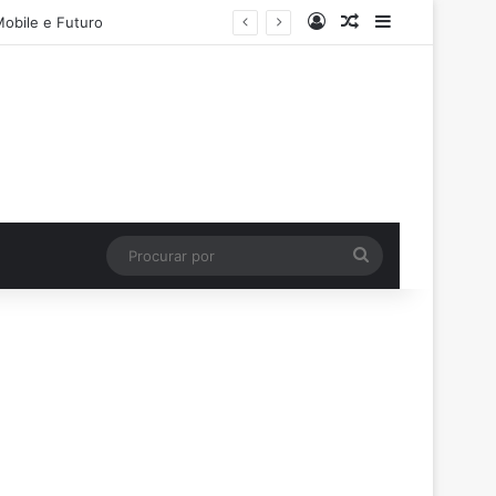
Entrar
Artigo aleatório
Barra Latera
Mobile e Futuro
Procurar
por