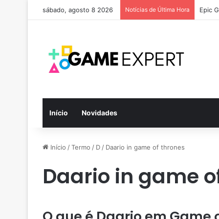
sábado, agosto 8 2026
Notícias de Última Hora
Epic G
Início
Novidades
Início
/
Termo
/
D
/
Daario in game of thrones
Daario in game o
O que é Daario em Game o