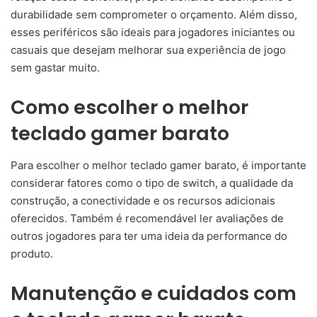
durabilidade sem comprometer o orçamento. Além disso,
esses periféricos são ideais para jogadores iniciantes ou
casuais que desejam melhorar sua experiência de jogo
sem gastar muito.
Como escolher o melhor
teclado gamer barato
Para escolher o melhor teclado gamer barato, é importante
considerar fatores como o tipo de switch, a qualidade da
construção, a conectividade e os recursos adicionais
oferecidos. Também é recomendável ler avaliações de
outros jogadores para ter uma ideia da performance do
produto.
Manutenção e cuidados com