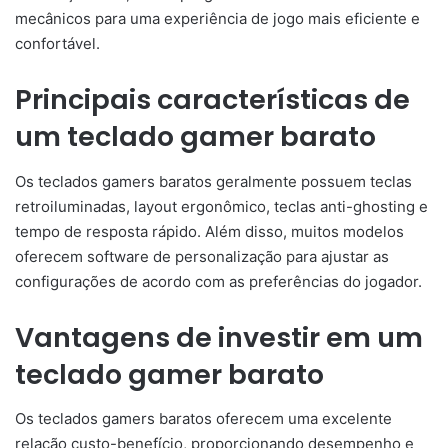
mecânicos para uma experiência de jogo mais eficiente e
confortável.
Principais características de
um teclado gamer barato
Os teclados gamers baratos geralmente possuem teclas
retroiluminadas, layout ergonômico, teclas anti-ghosting e
tempo de resposta rápido. Além disso, muitos modelos
oferecem software de personalização para ajustar as
configurações de acordo com as preferências do jogador.
Vantagens de investir em um
teclado gamer barato
Os teclados gamers baratos oferecem uma excelente
relação custo-benefício, proporcionando desempenho e