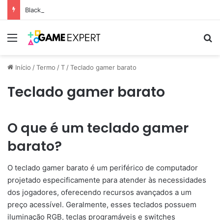
Black Friday: descontos incríveis em eletrônicos
Menu
Pr
Início
/
Termo
/
T
/
Teclado gamer barato
Teclado gamer barato
O que é um teclado gamer
barato?
O teclado gamer barato é um periférico de computador
projetado especificamente para atender às necessidades
dos jogadores, oferecendo recursos avançados a um
preço acessível. Geralmente, esses teclados possuem
iluminação RGB, teclas programáveis e switches