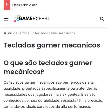
Black Friday: descontos incríveis em eletrônicos
Menu
Pr
Início
/
Termo
/
T
/
Teclados gamer mecanicos
Teclados gamer mecanicos
O que são teclados gamer
mecânicos?
Os teclados gamer mecânicos são periféricos de alta
qualidade, projetados especificamente para atender às
necessidades dos jogadores mais exigentes. Eles são
conhecidos por sua durabilidade, resposta tátil e precisão,
tornando-os ideais para jogos de alta performance.