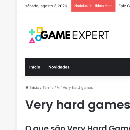
sábado, agosto 8 2026
Notícias de Última Hora
Epic G
Início
Novidades
Início
/
Termo
/
V
/
Very hard games
Very hard game
O que são Very Hard Gam