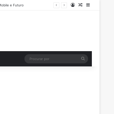
Entrar
Artigo aleatório
Barra Latera
Mobile e Futuro
Procurar
por