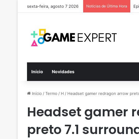
sexta-feira, agosto 7 2026
Notícias de Última Hora
Ep
Início
Novidades
Início
/
Termo
/
H
/
Headset gamer redragon arrow preto 
Headset gamer r
preto 7.1 surroun