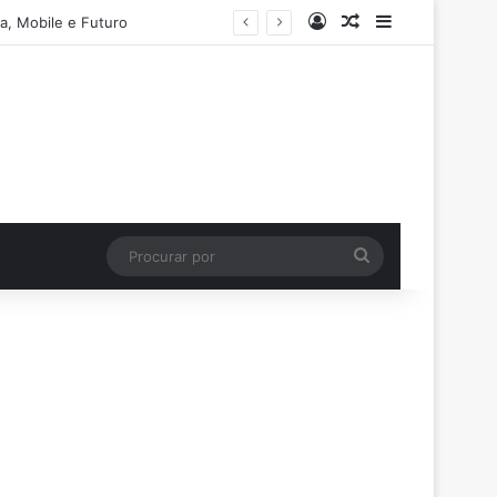
Entrar
Artigo aleatório
Barra Latera
a, Mobile e Futuro
Procurar
por