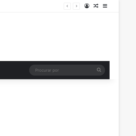
Entrar
Artigo aleatório
Barra Latera
Procurar
por