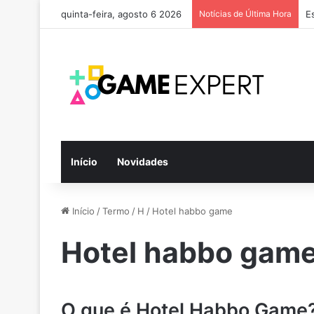
quinta-feira, agosto 6 2026
Notícias de Última Hora
E
Início
Novidades
Início
/
Termo
/
H
/
Hotel habbo game
Hotel habbo gam
O que é Hotel Habbo Game