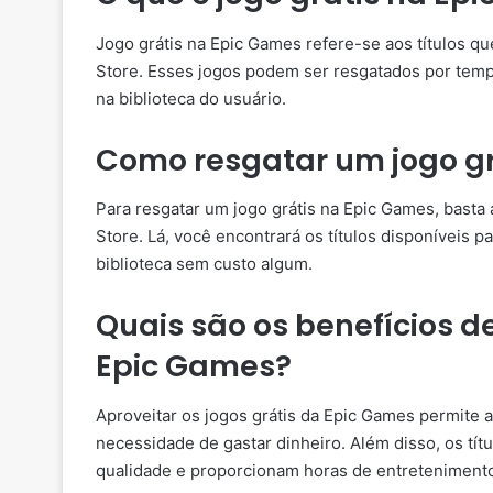
Jogo grátis na Epic Games refere-se aos títulos qu
Store. Esses jogos podem ser resgatados por tem
na biblioteca do usuário.
Como resgatar um jogo gr
Para resgatar um jogo grátis na Epic Games, basta 
Store. Lá, você encontrará os títulos disponíveis p
biblioteca sem custo algum.
Quais são os benefícios de
Epic Games?
Aproveitar os jogos grátis da Epic Games permite 
necessidade de gastar dinheiro. Além disso, os tít
qualidade e proporcionam horas de entreteniment