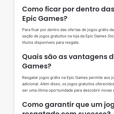
Como ficar por dentro das
Epic Games?
Para ficar por dentro das ofertas de jogos gráti
seção de jogos gratuitos na loja da Epic Games Sto
títulos disponíveis para resgate.
Quais são as vantagens de
Games?
Resgatar jogos grátis na Epic Games permite aos 
adicional. Além disso, os jogos gratuitos ofereci
ser uma ótima oportunidade para descobrir novas 
Como garantir que um jog
resgatado com sucesso?