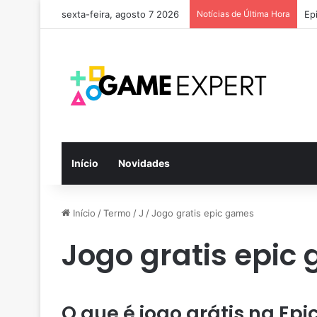
sexta-feira, agosto 7 2026
Notícias de Última Hora
Ep
Início
Novidades
Início
/
Termo
/
J
/
Jogo gratis epic games
Jogo gratis epic
O que é jogo grátis na Ep