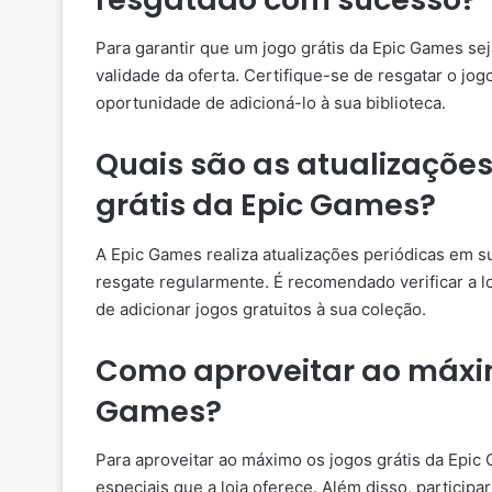
Para garantir que um jogo grátis da Epic Games se
validade da oferta. Certifique-se de resgatar o jo
oportunidade de adicioná-lo à sua biblioteca.
Quais são as atualizações
grátis da Epic Games?
A Epic Games realiza atualizações periódicas em su
resgate regularmente. É recomendado verificar a 
de adicionar jogos gratuitos à sua coleção.
Como aproveitar ao máxim
Games?
Para aproveitar ao máximo os jogos grátis da Epic
especiais que a loja oferece. Além disso, partici