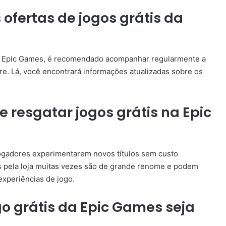
 ofertas de jogos grátis da
s da Epic Games, é recomendado acompanhar regularmente a
re. Lá, você encontrará informações atualizadas sobre os
 resgatar jogos grátis na Epic
jogadores experimentarem novos títulos sem custo
dos pela loja muitas vezes são de grande renome e podem
experiências de jogo.
o grátis da Epic Games seja