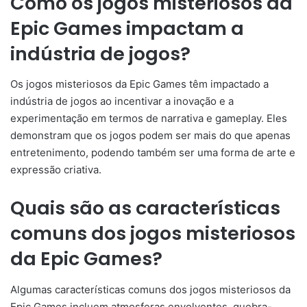
Como os jogos misteriosos da
Epic Games impactam a
indústria de jogos?
Os jogos misteriosos da Epic Games têm impactado a
indústria de jogos ao incentivar a inovação e a
experimentação em termos de narrativa e gameplay. Eles
demonstram que os jogos podem ser mais do que apenas
entretenimento, podendo também ser uma forma de arte e
expressão criativa.
Quais são as características
comuns dos jogos misteriosos
da Epic Games?
Algumas características comuns dos jogos misteriosos da
Epic Games incluem atmosferas envolventes, quebra-