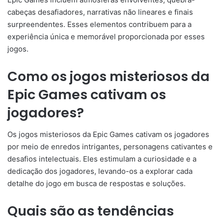
cabeças desafiadores, narrativas não lineares e finais
surpreendentes. Esses elementos contribuem para a
experiência única e memorável proporcionada por esses
jogos.
Como os jogos misteriosos da
Epic Games cativam os
jogadores?
Os jogos misteriosos da Epic Games cativam os jogadores
por meio de enredos intrigantes, personagens cativantes e
desafios intelectuais. Eles estimulam a curiosidade e a
dedicação dos jogadores, levando-os a explorar cada
detalhe do jogo em busca de respostas e soluções.
Quais são as tendências