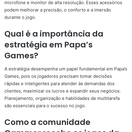
microfone e monitor de alta resolução. Esses acessórios
podem melhorar a precisão, o conforto e a imersão
durante o jogo.
Qual é a importância da
estratégia em Papa’s
Games?
A estratégia desempenha um papel fundamental em Papa’s
Games, pois os jogadores precisam tomar decisões
rápidas e inteligentes para atender às demandas dos
clientes, maximizar os lucros e expandir seus negócios.
Planejamento, organização e habilidades de multitarefa
são essenciais para o sucesso no jogo.
Como a comunidade