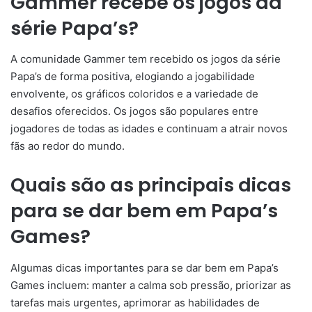
Gammer recebe os jogos da
série Papa’s?
A comunidade Gammer tem recebido os jogos da série
Papa’s de forma positiva, elogiando a jogabilidade
envolvente, os gráficos coloridos e a variedade de
desafios oferecidos. Os jogos são populares entre
jogadores de todas as idades e continuam a atrair novos
fãs ao redor do mundo.
Quais são as principais dicas
para se dar bem em Papa’s
Games?
Algumas dicas importantes para se dar bem em Papa’s
Games incluem: manter a calma sob pressão, priorizar as
tarefas mais urgentes, aprimorar as habilidades de