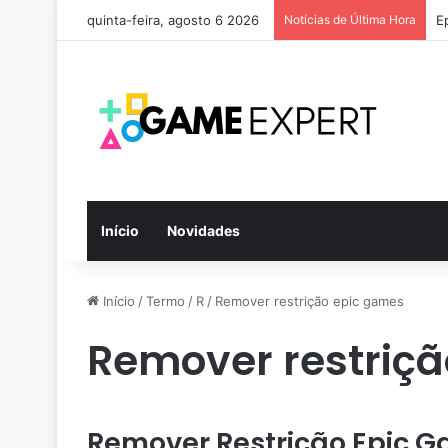
quinta-feira, agosto 6 2026
Notícias de Última Hora
E
Início
Novidades
Início
/
Termo
/
R
/
Remover restrição epic games
Remover restriç
Remover Restrição Epic 