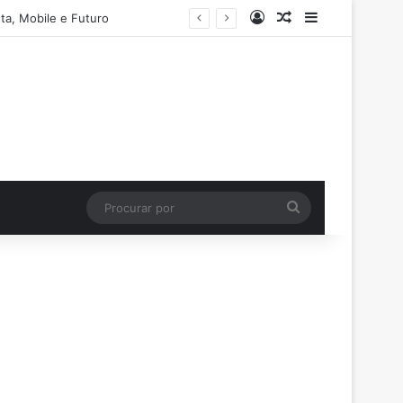
Entrar
Artigo aleatório
Barra Latera
ta, Mobile e Futuro
Procurar
por