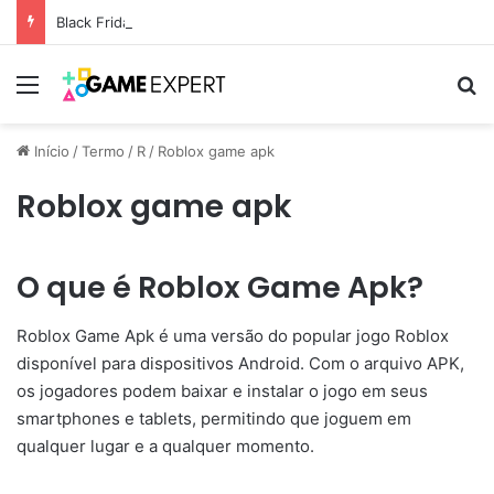
Black Friday: descontos incríveis em eletrônicos
Menu
Pr
Início
/
Termo
/
R
/
Roblox game apk
Roblox game apk
O que é Roblox Game Apk?
Roblox Game Apk é uma versão do popular jogo Roblox
disponível para dispositivos Android. Com o arquivo APK,
os jogadores podem baixar e instalar o jogo em seus
smartphones e tablets, permitindo que joguem em
qualquer lugar e a qualquer momento.