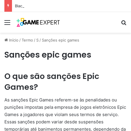
Black Friday: descontos incríveis em eletrônicos
Menu
Pr
Início
/
Termo
/
S
/
Sanções epic games
Sanções epic games
O que são sanções Epic
Games?
As sanções Epic Games referem-se às penalidades ou
punições impostas pela empresa de jogos eletrônicos Epic
Games a jogadores que violam seus termos de serviço.
Essas sanções podem variar desde suspensões
temporárias até banimentos permanentes, dependendo da