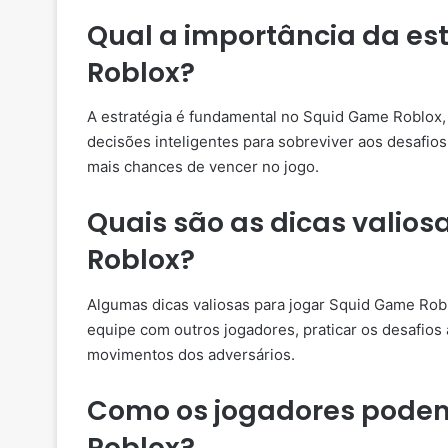
Qual a importância da es
Roblox?
A estratégia é fundamental no Squid Game Roblox,
decisões inteligentes para sobreviver aos desafio
mais chances de vencer no jogo.
Quais são as dicas valio
Roblox?
Algumas dicas valiosas para jogar Squid Game Rob
equipe com outros jogadores, praticar os desafios
movimentos dos adversários.
Como os jogadores pode
Roblox?