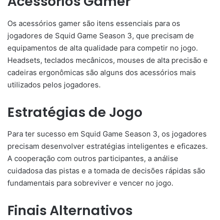
Acessórios Gamer
Os acessórios gamer são itens essenciais para os
jogadores de Squid Game Season 3, que precisam de
equipamentos de alta qualidade para competir no jogo.
Headsets, teclados mecânicos, mouses de alta precisão e
cadeiras ergonômicas são alguns dos acessórios mais
utilizados pelos jogadores.
Estratégias de Jogo
Para ter sucesso em Squid Game Season 3, os jogadores
precisam desenvolver estratégias inteligentes e eficazes.
A cooperação com outros participantes, a análise
cuidadosa das pistas e a tomada de decisões rápidas são
fundamentais para sobreviver e vencer no jogo.
Finais Alternativos