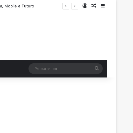
Entrar
Artigo aleatório
Barra Latera
a, Mobile e Futuro
Procurar
por