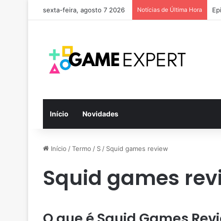
sexta-feira, agosto 7 2026
Notícias de Última Hora
Ep
Início
Novidades
Início
/
Termo
/
S
/
Squid games review
Squid games rev
O que é Squid Games Rev