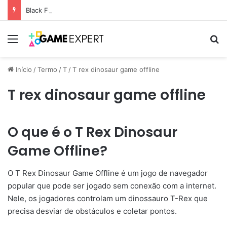
Black Friday: descontos incríveis em eletrônicos
Menu
Pr
Início
/
Termo
/
T
/
T rex dinosaur game offline
T rex dinosaur game offline
O que é o T Rex Dinosaur
Game Offline?
O T Rex Dinosaur Game Offline é um jogo de navegador
popular que pode ser jogado sem conexão com a internet.
Nele, os jogadores controlam um dinossauro T-Rex que
precisa desviar de obstáculos e coletar pontos.