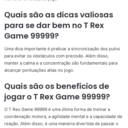
Quais são as dicas valiosas
para se dar bem no T Rex
Game 99999?
Uma dica importante é praticar a sincronização dos pulos
para evitar os obstáculos com precisão. Além disso,
manter a calma e a concentração são fundamentais para
alcançar pontuações altas no jogo.
Quais são os benefícios de
jogar o T Rex Game 99999?
O T Rex Game 99999 é uma ótima forma de treinar a
coordenação motora, a agilidade mental e a capacidade de
reação. Além disso, é uma maneira divertida de passar o