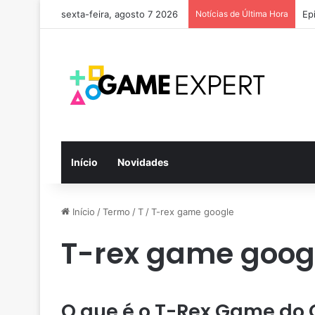
sexta-feira, agosto 7 2026
Notícias de Última Hora
Ep
Início
Novidades
Início
/
Termo
/
T
/
T-rex game google
T-rex game goog
O que é o T-Rex Game do 