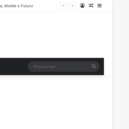
Entrar
Artigo aleatório
Barra Latera
a, Mobile e Futuro
Procurar
por