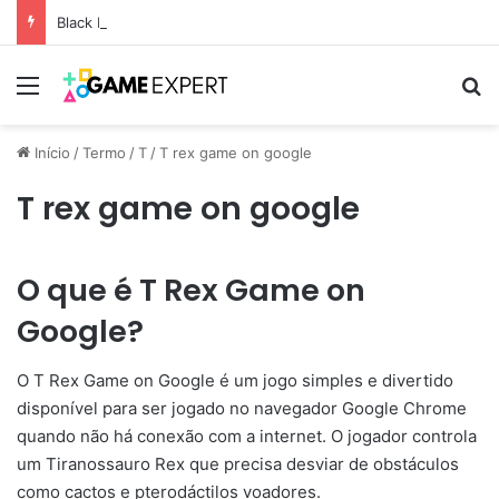
Black Friday: descontos incríveis em eletrônicos
Menu
Pr
Início
/
Termo
/
T
/
T rex game on google
T rex game on google
O que é T Rex Game on
Google?
O T Rex Game on Google é um jogo simples e divertido
disponível para ser jogado no navegador Google Chrome
quando não há conexão com a internet. O jogador controla
um Tiranossauro Rex que precisa desviar de obstáculos
como cactos e pterodáctilos voadores.