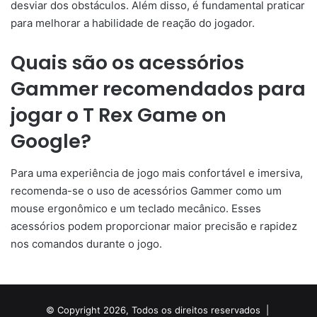
desviar dos obstáculos. Além disso, é fundamental praticar
para melhorar a habilidade de reação do jogador.
Quais são os acessórios
Gammer recomendados para
jogar o T Rex Game on
Google?
Para uma experiência de jogo mais confortável e imersiva,
recomenda-se o uso de acessórios Gammer como um
mouse ergonômico e um teclado mecânico. Esses
acessórios podem proporcionar maior precisão e rapidez
nos comandos durante o jogo.
© Copyright 2026, Todos os direitos reservados |