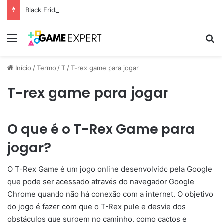
Black Friday: descontos incríveis em eletrônicos
Menu
Pr
Início
/
Termo
/
T
/
T-rex game para jogar
T-rex game para jogar
O que é o T-Rex Game para
jogar?
O T-Rex Game é um jogo online desenvolvido pela Google
que pode ser acessado através do navegador Google
Chrome quando não há conexão com a internet. O objetivo
do jogo é fazer com que o T-Rex pule e desvie dos
obstáculos que surgem no caminho, como cactos e