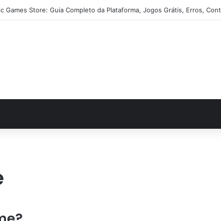
ic Games Store: Guia Completo da Plataforma, Jogos Grátis, Erros, Cont
e
ame?