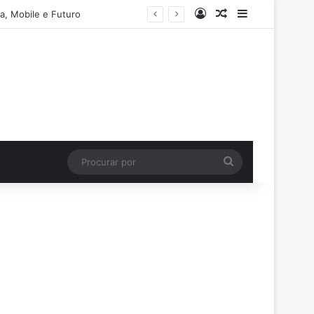
Entrar
Artigo aleatório
Barra Latera
a, Mobile e Futuro
Procurar
por