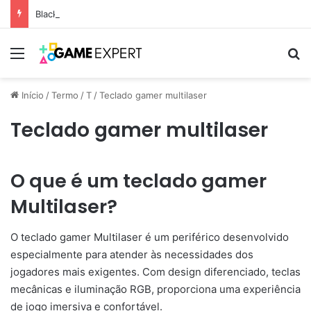
Black Friday: descontos incríveis em eletrônicos
Menu
Pr
Início
/
Termo
/
T
/
Teclado gamer multilaser
Teclado gamer multilaser
O que é um teclado gamer
Multilaser?
O teclado gamer Multilaser é um periférico desenvolvido
especialmente para atender às necessidades dos
jogadores mais exigentes. Com design diferenciado, teclas
mecânicas e iluminação RGB, proporciona uma experiência
de jogo imersiva e confortável.