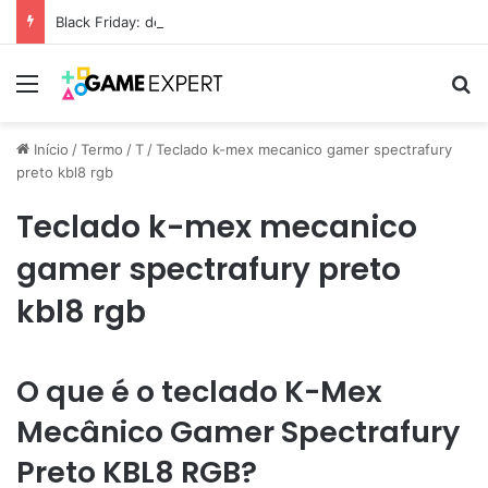
Black Friday: descontos incríveis em eletrônicos
Menu
Pr
Início
/
Termo
/
T
/
Teclado k-mex mecanico gamer spectrafury
preto kbl8 rgb
Teclado k-mex mecanico
gamer spectrafury preto
kbl8 rgb
O que é o teclado K-Mex
Mecânico Gamer Spectrafury
Preto KBL8 RGB?