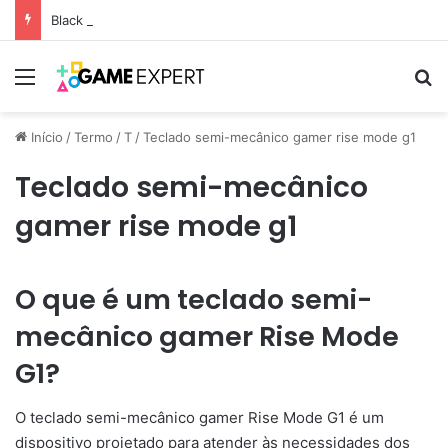
Black Friday: descontos incríveis em eletrônicos
Menu
Pr
Início
/
Termo
/
T
/
Teclado semi-mecânico gamer rise mode g1
Teclado semi-mecânico
gamer rise mode g1
O que é um teclado semi-
mecânico gamer Rise Mode
G1?
O teclado semi-mecânico gamer Rise Mode G1 é um
dispositivo projetado para atender às necessidades dos