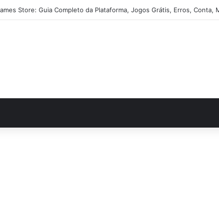
ames Store: Guia Completo da Plataforma, Jogos Grátis, Erros, Conta, 