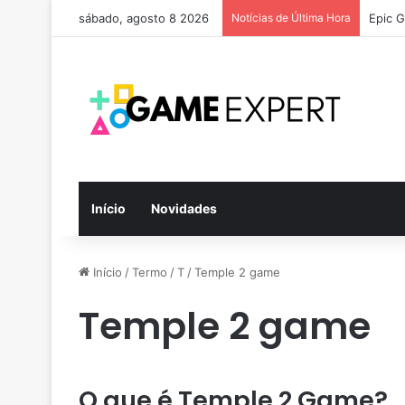
sábado, agosto 8 2026
Notícias de Última Hora
Epic G
Início
Novidades
Início
/
Termo
/
T
/
Temple 2 game
Temple 2 game
O que é Temple 2 Game?