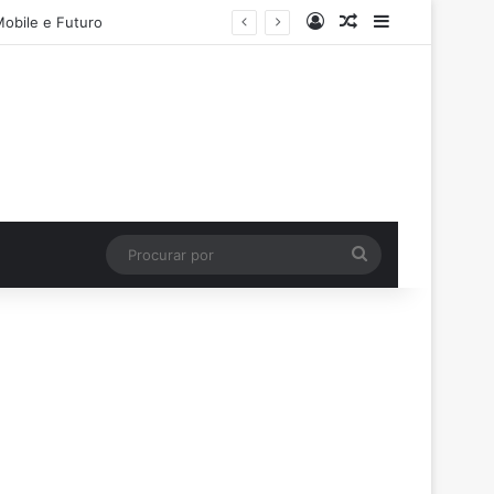
Entrar
Artigo aleatório
Barra Latera
Mobile e Futuro
Procurar
por