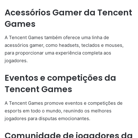
Acessórios Gamer da Tencent
Games
A Tencent Games também oferece uma linha de
acessórios gamer, como headsets, teclados e mouses,
para proporcionar uma experiência completa aos
jogadores.
Eventos e competições da
Tencent Games
A Tencent Games promove eventos e competições de
esports em todo o mundo, reunindo os melhores
jogadores para disputas emocionantes.
Comunidade de jogadores da