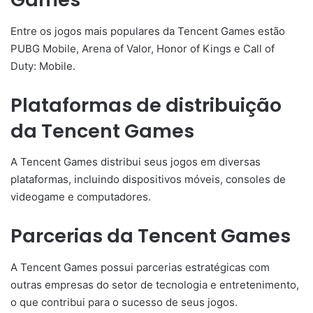
Entre os jogos mais populares da Tencent Games estão
PUBG Mobile, Arena of Valor, Honor of Kings e Call of
Duty: Mobile.
Plataformas de distribuição
da Tencent Games
A Tencent Games distribui seus jogos em diversas
plataformas, incluindo dispositivos móveis, consoles de
videogame e computadores.
Parcerias da Tencent Games
A Tencent Games possui parcerias estratégicas com
outras empresas do setor de tecnologia e entretenimento,
o que contribui para o sucesso de seus jogos.