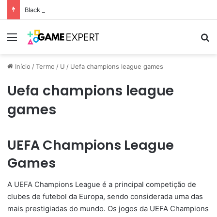
Black Friday: descontos incríveis em eletrônicos
Menu
Pr
Início
/
Termo
/
U
/
Uefa champions league games
Uefa champions league
games
UEFA Champions League
Games
A UEFA Champions League é a principal competição de
clubes de futebol da Europa, sendo considerada uma das
mais prestigiadas do mundo. Os jogos da UEFA Champions