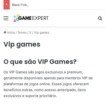
Black Friday: descontos incríveis em eletrônicos
Menu
Pr
Início
/
Termo
/
V
/
Vip games
Vip games
O que são VIP Games?
Os VIP Games são jogos exclusivos e premium,
geralmente disponíveis apenas para membros VIP de
plataformas de jogos online. Esses jogos oferecem
benefícios extras, como acesso antecipado, itens
exclusivos e suporte prioritário.