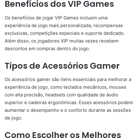
Benefícios dos VIP Games
Os benefícios de jogar VIP Games incluem uma
experiência de jogo mais personalizada, recompensas
exclusivas, competições especiais e suporte dedicado.
Além disso, os jogadores VIP muitas vezes recebem
descontos em compras dentro do jogo.
Tipos de Acessórios Gamer
Os acessórios gamer são itens essenciais para melhorar a
experiência de jogo, como teclados mecânicos, mouses
com alta precisão, headsets com qualidade de áudio
superior e cadeiras ergonômicas. Esses acessórios podem
aumentar o desempenho e o conforto durante as sessões
de jogo.
Como Escolher os Melhores