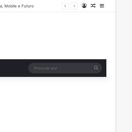
Entrar
Artigo aleatório
Barra Latera
a, Mobile e Futuro
Procurar
por