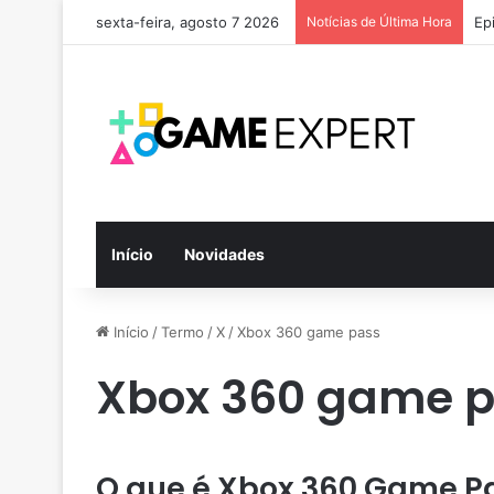
sexta-feira, agosto 7 2026
Notícias de Última Hora
Ep
Início
Novidades
Início
/
Termo
/
X
/
Xbox 360 game pass
Xbox 360 game 
O que é Xbox 360 Game P