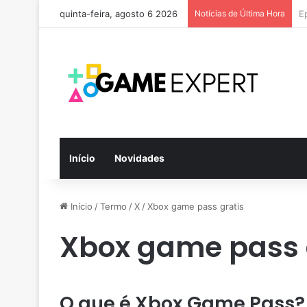
quinta-feira, agosto 6 2026
Notícias de Última Hora
B
Início
Novidades
Início
/
Termo
/
X
/
Xbox game pass gratis
Xbox game pass 
O que é Xbox Game Pass?