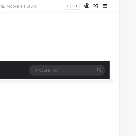
Entrar
Artigo aleatório
Barra Latera
Procurar
por