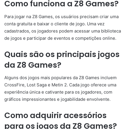
Como funciona a Z8 Games?
Para jogar na Z8 Games, os usuários precisam criar uma
conta gratuita e baixar o cliente de jogo. Uma vez
cadastrados, os jogadores podem acessar uma biblioteca
de jogos e participar de eventos e competições online.
Quais são os principais jogos
da Z8 Games?
Alguns dos jogos mais populares da Z8 Games incluem
CrossFire, Lost Saga e Metin 2. Cada jogo oferece uma
experiência única e cativante para os jogadores, com
gráficos impressionantes e jogabilidade envolvente.
Como adquirir acessórios
para os jogos da Z8 Games?