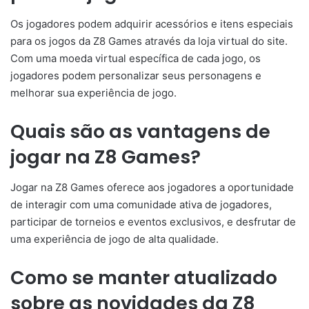
Os jogadores podem adquirir acessórios e itens especiais
para os jogos da Z8 Games através da loja virtual do site.
Com uma moeda virtual específica de cada jogo, os
jogadores podem personalizar seus personagens e
melhorar sua experiência de jogo.
Quais são as vantagens de
jogar na Z8 Games?
Jogar na Z8 Games oferece aos jogadores a oportunidade
de interagir com uma comunidade ativa de jogadores,
participar de torneios e eventos exclusivos, e desfrutar de
uma experiência de jogo de alta qualidade.
Como se manter atualizado
sobre as novidades da Z8