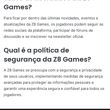
Games?
Para ficar por dentro das últimas novidades, eventos e
atualizações da Z8 Games, os jogadores podem seguir as
redes sociais da plataforma, participar de fóruns de
discussão e se inscrever na newsletter oficial.
Qual é a política de
segurança da Z8 Games?
A Z8 Games se preocupa com a segurança e privacidade
de seus usuários, implementando medidas de segurança
avançadas para proteger as informações pessoais e
garantir uma experiência segura e confiável para todos os
jogadores.