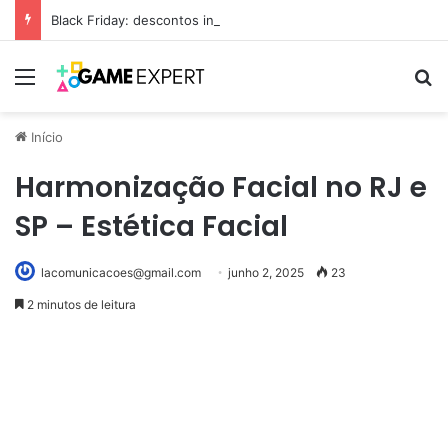
Black Friday: descontos incríveis em eletrônicos
Menu
Pr
Início
Harmonização Facial no RJ e
SP – Estética Facial
lacomunicacoes@gmail.com
junho 2, 2025
23
2 minutos de leitura