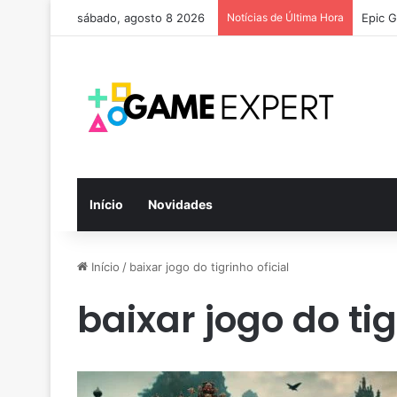
sábado, agosto 8 2026
Notícias de Última Hora
Epic G
Início
Novidades
Início
/
baixar jogo do tigrinho oficial
baixar jogo do tig