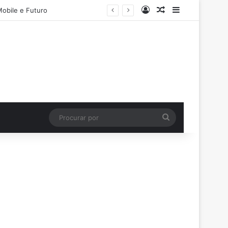
Entrar
Artigo aleatório
Barra Latera
Mobile e Futuro
Procurar
por