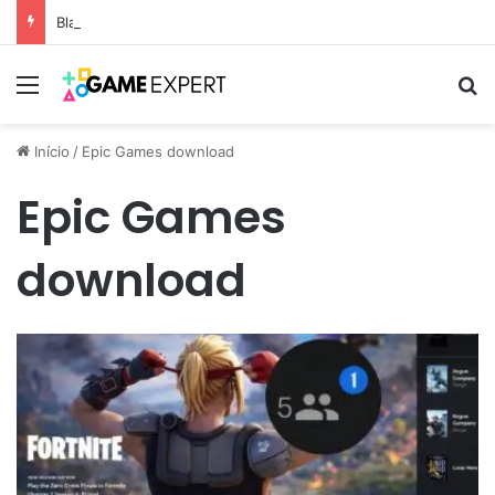
Black Friday: descontos incríveis em eletrônicos
Menu
Pr
Início
/
Epic Games download
Epic Games
download