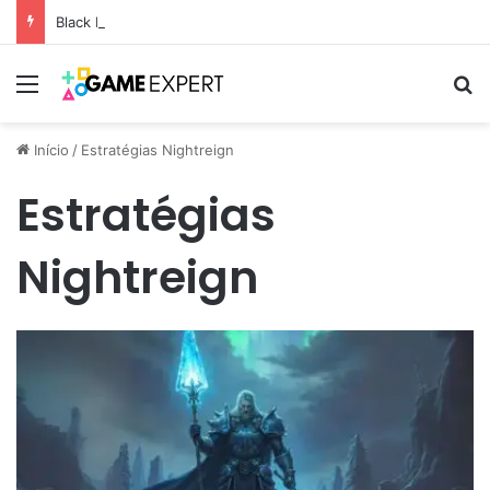
Black Friday: descontos incríveis em eletrônicos
Menu
Pr
Início
/
Estratégias Nightreign
Estratégias
Nightreign