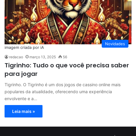
Novidades
imagem criada por iA
redacao
março 13, 2025
56
Tigrinho: Tudo o que você precisa saber
para jogar
Tigrinho. O Tigrinho é um dos jogos de cassino online mais
populares da atualidade, oferecendo uma experiência
envolvente e a…
Leia mais »