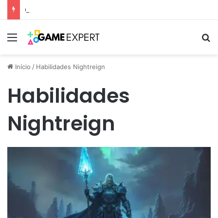
Os 5 jogos para celulares mais baixados em 2025
Menu
Pr
Início
/
Habilidades Nightreign
Habilidades
Nightreign