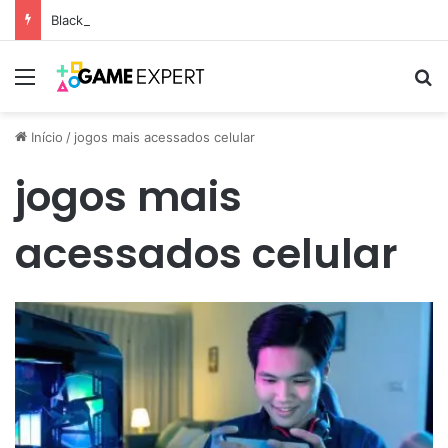
Black Friday: descontos incríveis em eletrônicos
Menu
Pr
Início
/
jogos mais acessados celular
jogos mais
acessados celular