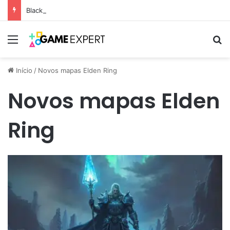
Black Friday: descontos incríveis em eletrônicos
Menu
Pr
Início
/
Novos mapas Elden Ring
Novos mapas Elden
Ring