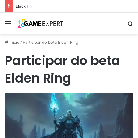
Black Friday: descontos incríveis em eletrônicos
Menu
Pr
Início
/
Participar do beta Elden Ring
Participar do beta
Elden Ring