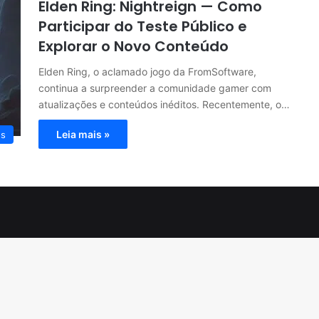
Elden Ring: Nightreign — Como
Participar do Teste Público e
Explorar o Novo Conteúdo
Elden Ring, o aclamado jogo da FromSoftware,
continua a surpreender a comunidade gamer com
atualizações e conteúdos inéditos. Recentemente, o…
Leia mais »
es