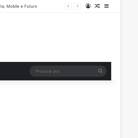
Entrar
Artigo aleatório
Barra Latera
ta, Mobile e Futuro
Procurar
por