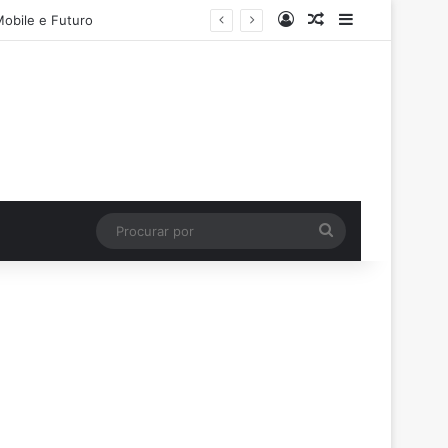
Entrar
Artigo aleatório
Barra Latera
Mobile e Futuro
Procurar
por