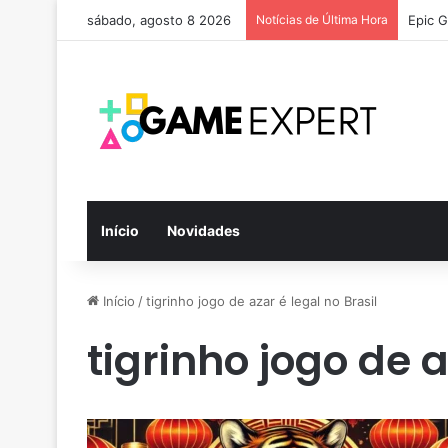
sábado, agosto 8 2026
Notícias de Última Hora
Epic G
Início
Novidades
Início
/
tigrinho jogo de azar é legal no Brasil
tigrinho jogo de a