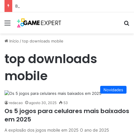
Black Friday: descontos incríveis em eletrônicos
Menu
Pr
Início
/
top downloads mobile
top downloads
mobile
Novidades
redacao
agosto 30, 2025
53
Os 5 jogos para celulares mais baixados
em 2025
A explosão dos jogos mobile em 2025 O ano de 2025