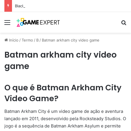
Black Friday: descontos incríveis em eletrônicos
Menu
Pr
Início
/
Termo
/
B
/
Batman arkham city video game
Batman arkham city video
game
O que é Batman Arkham City
Video Game?
Batman Arkham City é um video game de ação e aventura
lançado em 2011, desenvolvido pela Rocksteady Studios. O
jogo é a sequência de Batman Arkham Asylum e permite