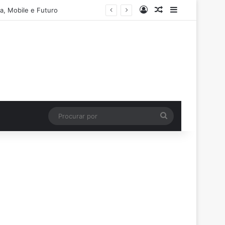
Entrar
Artigo aleatório
Barra Latera
a, Mobile e Futuro
Procurar
por