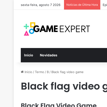
sexta-feira, agosto 7 2026
Notícias de Última Hora
Ep
Início
Novidades
Início
/
Termo
/
B
/
Black flag video game
Black flag video
Black Flag Video Game