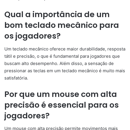
Qual a importância de um
bom teclado mecânico para
os jogadores?
Um teclado mecânico oferece maior durabilidade, resposta
tátil e precisão, o que é fundamental para jogadores que
buscam alto desempenho. Além disso, a sensação de
pressionar as teclas em um teclado mecânico é muito mais
satisfatória.
Por que um mouse com alta
precisão é essencial para os
jogadores?
Um mouse com alta precisão permite movimentos mais