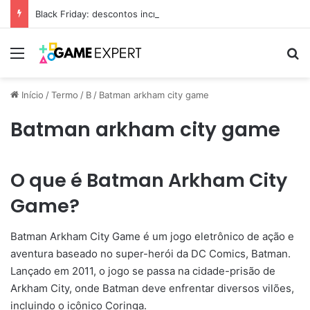
Black Friday: descontos incríveis em eletrônicos
Menu
Pr
Início
/
Termo
/
B
/
Batman arkham city game
Batman arkham city game
O que é Batman Arkham City
Game?
Batman Arkham City Game é um jogo eletrônico de ação e
aventura baseado no super-herói da DC Comics, Batman.
Lançado em 2011, o jogo se passa na cidade-prisão de
Arkham City, onde Batman deve enfrentar diversos vilões,
incluindo o icônico Coringa.